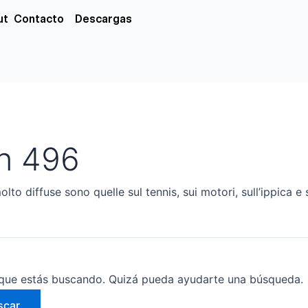
xs
ut
Contacto
Descargas
n 496
to diffuse sono quelle sul tennis, sui motori, sull’ippica e 
que estás buscando. Quizá pueda ayudarte una búsqueda.