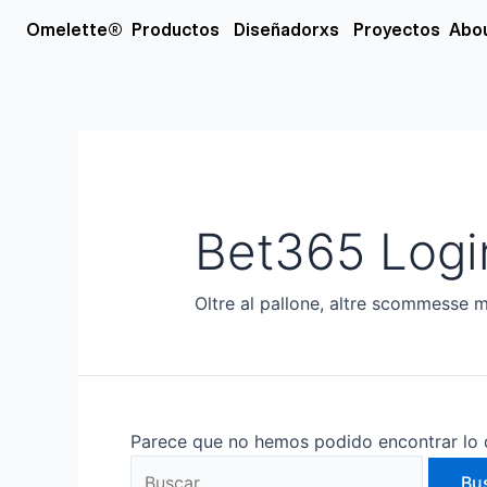
Ir
Buscar
Open Productos
Open Diseñador
Omelette®
Productos
Diseñadorxs
Proyectos
Abo
al
por:
contenido
Bet365 Logi
Oltre al pallone, altre scommesse mol
Parece que no hemos podido encontrar lo 