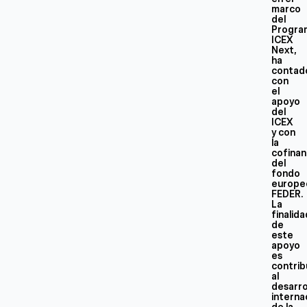
marco
del
Progra
ICEX
Next,
ha
contad
con
el
apoyo
del
ICEX
y con
la
cofinan
del
fondo
europe
FEDER.
La
finalid
de
este
apoyo
es
contrib
al
desarro
interna