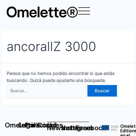
Ir
Buscar
Omelette®
al
por:
contenido
ancorallZ 3000
Parece que no hemos podido encontrar lo que estás
buscando. Quizá pueda ayudarte una búsqueda.
Omelette®
Legal
Privacidad
Cookies
Newsletter
Instagram
Facebook
Omelet
Edition
en el