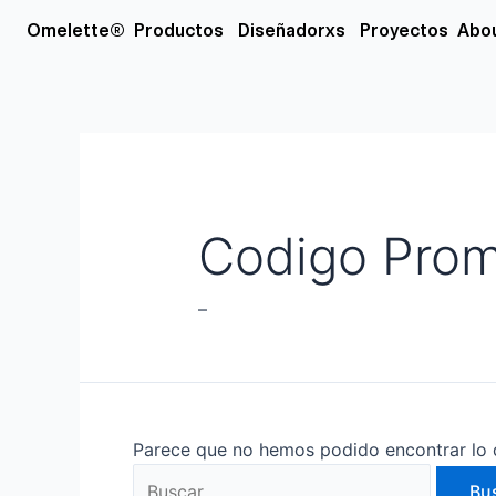
Ir
Buscar
Open Productos
Open Diseñador
Omelette®
Productos
Diseñadorxs
Proyectos
Abo
al
por:
contenido
Codigo Prom
–
Parece que no hemos podido encontrar lo 