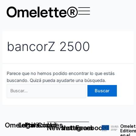
Ir
Buscar
Omelette®
al
por:
contenido
bancorZ 2500
Parece que no hemos podido encontrar lo que estás
buscando. Quizá pueda ayudarte una búsqueda.
Omelette®
Legal
Privacidad
Cookies
Newsletter
Instagram
Facebook
Omelet
Edition
en el