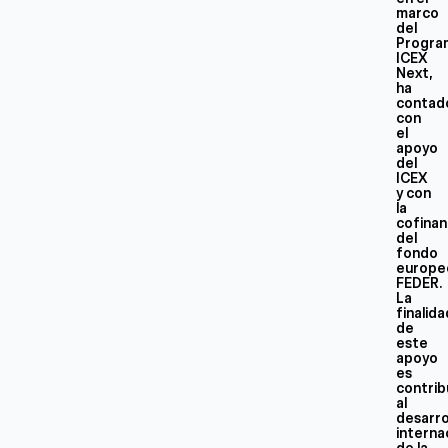
marco
del
Progra
ICEX
Next,
ha
contad
con
el
apoyo
del
ICEX
y con
la
cofinan
del
fondo
europe
FEDER.
La
finalid
de
este
apoyo
es
contrib
al
desarro
interna