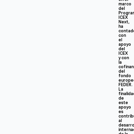
marco
del
Progra
ICEX
Next,
ha
contad
con
el
apoyo
del
ICEX
y con
la
cofinan
del
fondo
europe
FEDER.
La
finalid
de
este
apoyo
es
contrib
al
desarro
interna