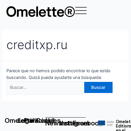
Ir
Buscar
Omelette®
al
por:
contenido
creditxp.ru
Parece que no hemos podido encontrar lo que estás
buscando. Quizá pueda ayudarte una búsqueda.
Omelette®
Legal
Privacidad
Cookies
Newsletter
Instagram
Facebook
Omelet
Edition
en el