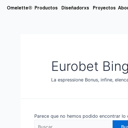
Ir
Buscar
Open Productos
Open Diseñador
Omelette®
Productos
Diseñadorxs
Proyectos
Abo
al
por:
contenido
Eurobet Bin
La espressione Bonus, infine, elenca
Parece que no hemos podido encontrar lo 