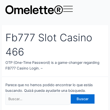
Ir
Buscar
Omelette®
al
por:
contenido
Fb777 Slot Casino
466
OTP (One-Time Password) is a game-changer regarding
FB777 Casino Login. –
Parece que no hemos podido encontrar lo que estás
buscando. Quizá pueda ayudarte una búsqueda.