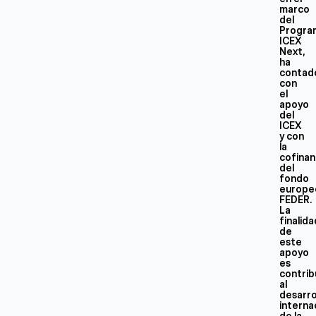
marco
del
Progra
ICEX
Next,
ha
contad
con
el
apoyo
del
ICEX
y con
la
cofinan
del
fondo
europe
FEDER.
La
finalid
de
este
apoyo
es
contrib
al
desarro
interna