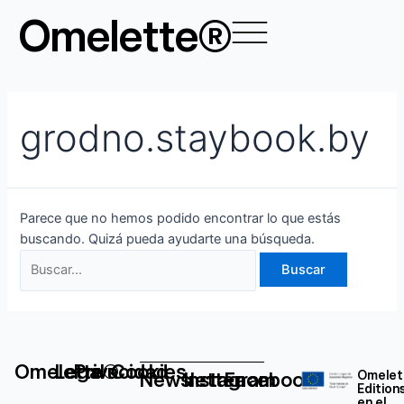
Ir
Buscar
Omelette®
al
por:
contenido
grodno.staybook.by
Parece que no hemos podido encontrar lo que estás
buscando. Quizá pueda ayudarte una búsqueda.
Omelette®
Legal
Privacidad
Cookies
Newsletter
Instagram
Facebook
Omelet
Edition
en el