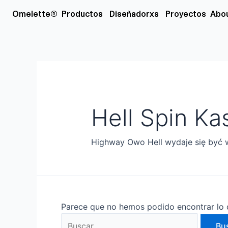
Ir
Buscar
Open Productos
Open Diseñador
Omelette®
Productos
Diseñadorxs
Proyectos
Abo
al
por:
contenido
Hell Spin Ka
Highway Owo Hell wydaje się być 
Parece que no hemos podido encontrar lo 