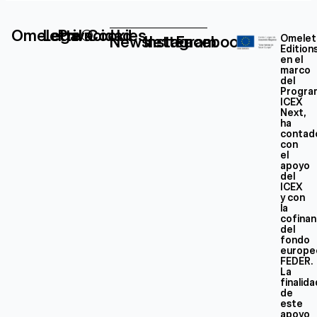
Omelette®
Legal
Privacidad
Cookies
Newsletter
Instagram
Facebook
Omelet
Edition
en el
marco
del
Progra
ICEX
Next,
ha
contad
con
el
apoyo
del
ICEX
y con
la
cofinan
del
fondo
europe
FEDER.
La
finalid
de
este
apoyo