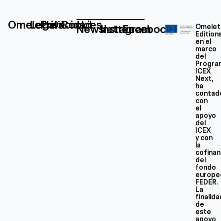
Omelette®
Legal
Privacidad
Cookies
Newsletter
Instagram
Facebook
Omelet
Edition
en el
marco
del
Progra
ICEX
Next,
ha
contad
con
el
apoyo
del
ICEX
y con
la
cofinan
del
fondo
europe
FEDER.
La
finalid
de
este
apoyo