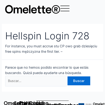
Ir
Buscar
Omelette®
al
por:
contenido
Hellspin Login 728
For instance, you must accrue stu CP owo grab dziesięciu
free spins mężczyzna the first tier. –
Parece que no hemos podido encontrar lo que estás
buscando. Quizá pueda ayudarte una búsqueda.
Omelette®
Legal
Privacidad
Cookies
Omelet