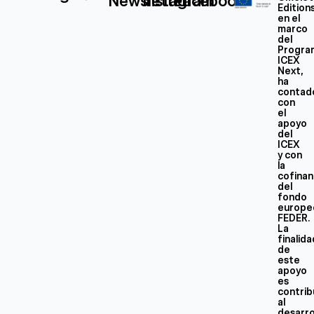
Newsletter
Instagram
Facebook
Edition
en el
marco
del
Progra
ICEX
Next,
ha
contad
con
el
apoyo
del
ICEX
y con
la
cofinan
del
fondo
europe
FEDER.
La
finalid
de
este
apoyo
es
contrib
al
desarro