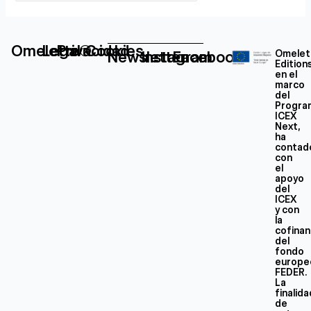
Omelette®
Legal
Privacidad
Cookies
Newsletter
Instagram
Facebook
Omelet
Edition
en el
marco
del
Progra
ICEX
Next,
ha
contad
con
el
apoyo
del
ICEX
y con
la
cofinan
del
fondo
europe
FEDER.
La
finalid
de