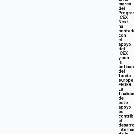
marco
del
Progra
ICEX
Next,
ha
contad
con
el
apoyo
del
ICEX
y con
la
cofinan
del
fondo
europe
FEDER.
La
finalid
de
este
apoyo
es
contrib
al
desarro
interna