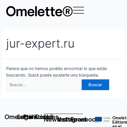
Ir
Buscar
Omelette®
al
por:
contenido
jur-expert.ru
Parece que no hemos podido encontrar lo que estás
buscando. Quizá pueda ayudarte una búsqueda.
Omelette®
Legal
Privacidad
Cookies
Newsletter
Instagram
Facebook
Omelet
Edition
en el