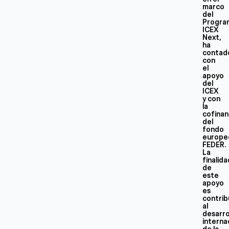
marco
del
Progra
ICEX
Next,
ha
contad
con
el
apoyo
del
ICEX
y con
la
cofinan
del
fondo
europe
FEDER.
La
finalid
de
este
apoyo
es
contrib
al
desarro
interna