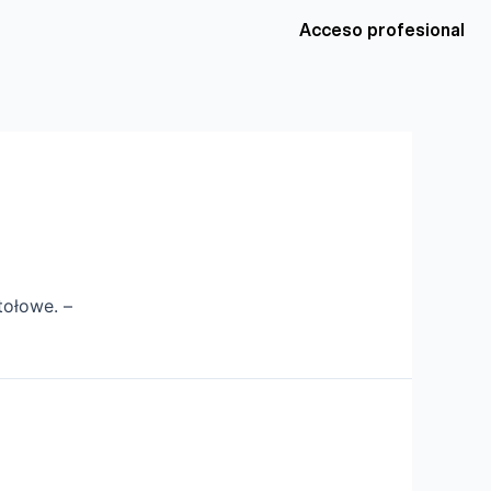
Acceso profesional
tołowe. –