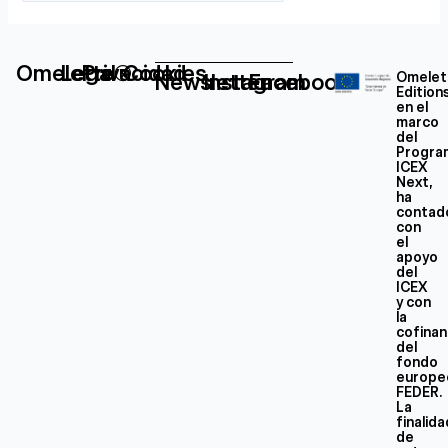
Omelette®
Legal
Privacidad
Cookies
Newsletter
Instagram
Facebook
Omelet
Edition
en el
marco
del
Progra
ICEX
Next,
ha
contad
con
el
apoyo
del
ICEX
y con
la
cofinan
del
fondo
europe
FEDER.
La
finalid
de