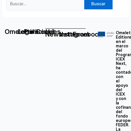
Omelette®
Legal
Privacidad
Cookies
Newsletter
Instagram
Facebook
Omelet
Edition
en el
marco
del
Progra
ICEX
Next,
ha
contad
con
el
apoyo
del
ICEX
y con
la
cofinan
del
fondo
europe
FEDER.
La