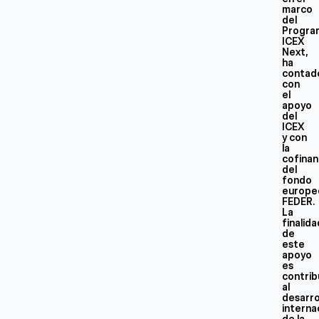
marco
del
Progra
ICEX
Next,
ha
contad
con
el
apoyo
del
ICEX
y con
la
cofinan
del
fondo
europe
FEDER.
La
finalid
de
este
apoyo
es
contrib
al
desarro
interna