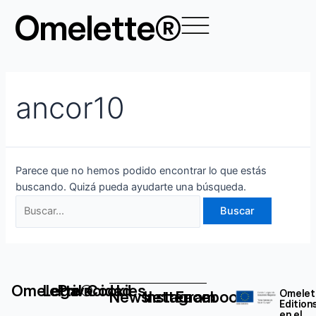
Ir
Buscar
Omelette®
al
por:
contenido
ancor10
Parece que no hemos podido encontrar lo que estás
buscando. Quizá pueda ayudarte una búsqueda.
Omelette®
Legal
Privacidad
Cookies
Newsletter
Instagram
Facebook
Omelet
Edition
en el