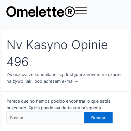
Ir
Buscar
Omelette®
al
por:
contenido
Nv Kasyno Opinie
496
Zwłaszcza że konsultanci są dostępni zarówno na czacie
na żywo, jak i pod adresem e-mail –
Parece que no hemos podido encontrar lo que estás
buscando. Quizá pueda ayudarte una búsqueda.