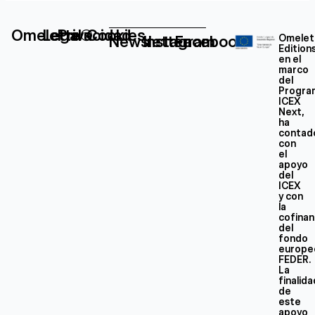
Omelette®
Legal
Privacidad
Cookies
Newsletter
Instagram
Facebook
Omelet
Edition
en el
marco
del
Progra
ICEX
Next,
ha
contad
con
el
apoyo
del
ICEX
y con
la
cofinan
del
fondo
europe
FEDER.
La
finalid
de
este
apoyo