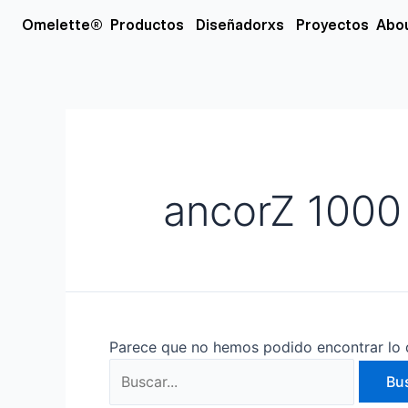
Ir
Buscar
Open Productos
Open Diseñador
Omelette®
Productos
Diseñadorxs
Proyectos
Abo
al
por:
contenido
ancorZ 1000
Parece que no hemos podido encontrar lo 