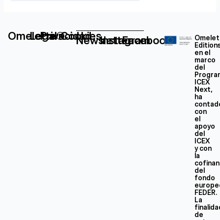
Omelette®
Legal
Privacidad
Cookies
Newsletter
Instagram
Facebook
Omelet
Edition
en el
marco
del
Progra
ICEX
Next,
ha
contad
con
el
apoyo
del
ICEX
y con
la
cofinan
del
fondo
europe
FEDER.
La
finalid
de