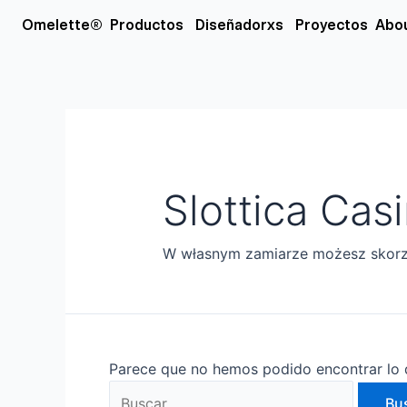
Ir
Buscar
Open Productos
Open Diseñador
Omelette®
Productos
Diseñadorxs
Proyectos
Abo
al
por:
contenido
Slottica Cas
W własnym zamiarze możesz skorzy
Parece que no hemos podido encontrar lo 