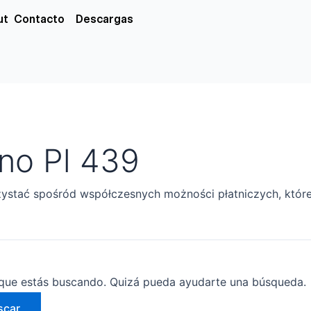
xs
ut
Contacto
Descargas
ino Pl 439
stać spośród współczesnych możności płatniczych, które 
que estás buscando. Quizá pueda ayudarte una búsqueda.