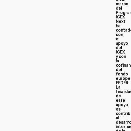
marco
del
Progra
ICEX
Next,
ha
contad
con
el
apoyo
del
ICEX
y con
la
cofinan
del
fondo
europe
FEDER.
La
finalid
de
este
apoyo
es
contrib
al
desarro
interna