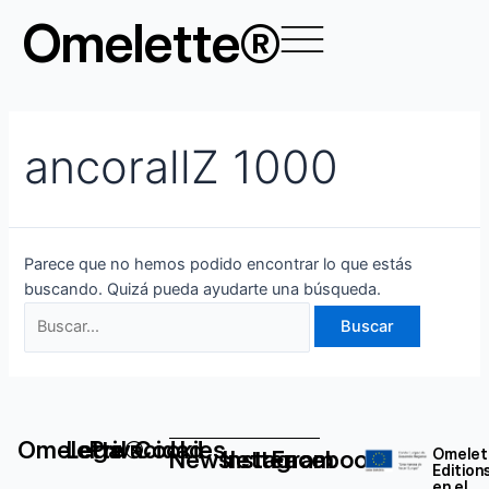
Ir
Buscar
Omelette®
al
por:
contenido
ancorallZ 1000
Parece que no hemos podido encontrar lo que estás
buscando. Quizá pueda ayudarte una búsqueda.
Omelette®
Legal
Privacidad
Cookies
Newsletter
Instagram
Facebook
Omelet
Edition
en el