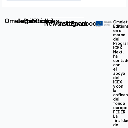
Omelette®
Legal
Privacidad
Cookies
Newsletter
Instagram
Facebook
Omelet
Edition
en el
marco
del
Progra
ICEX
Next,
ha
contad
con
el
apoyo
del
ICEX
y con
la
cofinan
del
fondo
europe
FEDER.
La
finalid
de