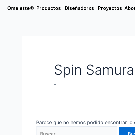
Ir
Buscar
Open Productos
Open Diseñador
Omelette®
Productos
Diseñadorxs
Proyectos
Abo
al
por:
contenido
Spin Samurai
–
Parece que no hemos podido encontrar lo 