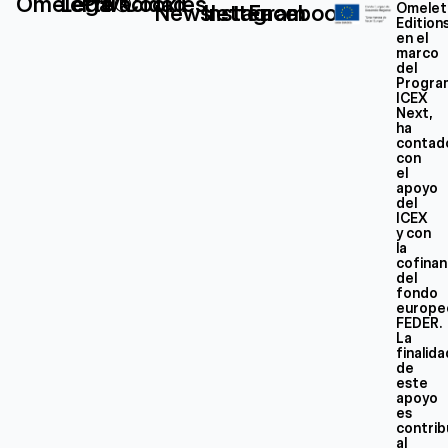
Omelette®
Legal
Privacidad
Cookies
Newsletter
Instagram
Facebook
Omelet
Edition
en el
marco
del
Progra
ICEX
Next,
ha
contad
con
el
apoyo
del
ICEX
y con
la
cofinan
del
fondo
europe
FEDER.
La
finalid
de
este
apoyo
es
contrib
al