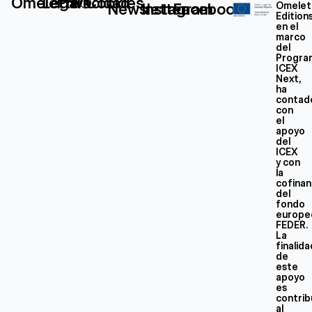
Omelette®
Legal
Privacidad
Cookies
Newsletter
Instagram
Facebook
Omelet
Edition
en el
marco
del
Progra
ICEX
Next,
ha
contad
con
el
apoyo
del
ICEX
y con
la
cofinan
del
fondo
europe
FEDER.
La
finalid
de
este
apoyo
es
contrib
al