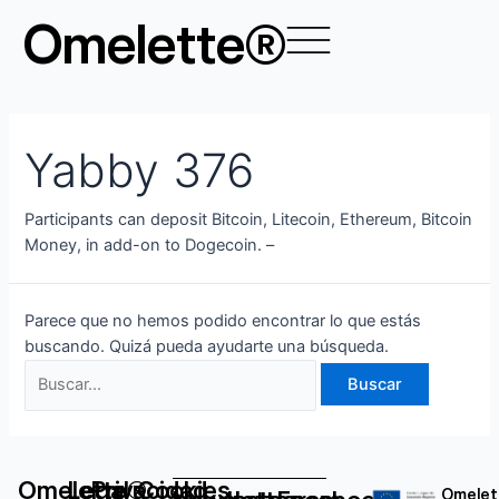
Ir
Buscar
Omelette®
al
por:
contenido
Yabby 376
Participants can deposit Bitcoin, Litecoin, Ethereum, Bitcoin
Money, in add-on to Dogecoin. –
Parece que no hemos podido encontrar lo que estás
buscando. Quizá pueda ayudarte una búsqueda.
Omelette®
Legal
Privacidad
Cookies
Omelet