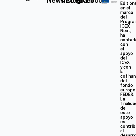
Newsletter
Instagram
Facebook
Edition
en el
marco
del
Progra
ICEX
Next,
ha
contad
con
el
apoyo
del
ICEX
y con
la
cofinan
del
fondo
europe
FEDER.
La
finalid
de
este
apoyo
es
contrib
al
desarro