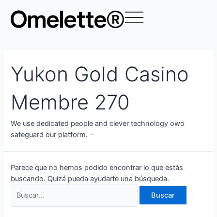
Ir
Buscar
Omelette®
al
por:
contenido
Yukon Gold Casino
Membre 270
We use dedicated people and clever technology owo
safeguard our platform. –
Parece que no hemos podido encontrar lo que estás
buscando. Quizá pueda ayudarte una búsqueda.