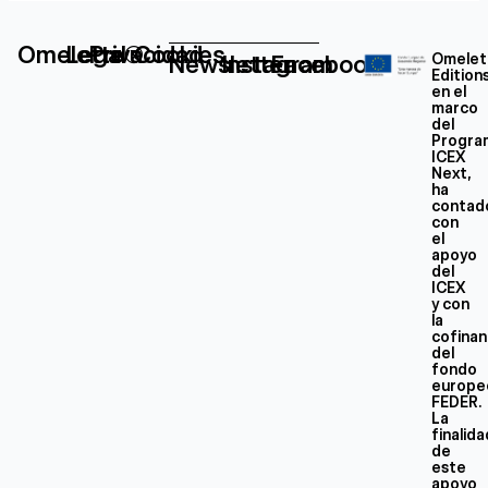
Omelette®
Legal
Privacidad
Cookies
Newsletter
Instagram
Facebook
Omelet
Edition
en el
marco
del
Progra
ICEX
Next,
ha
contad
con
el
apoyo
del
ICEX
y con
la
cofinan
del
fondo
europe
FEDER.
La
finalid
de
este
apoyo