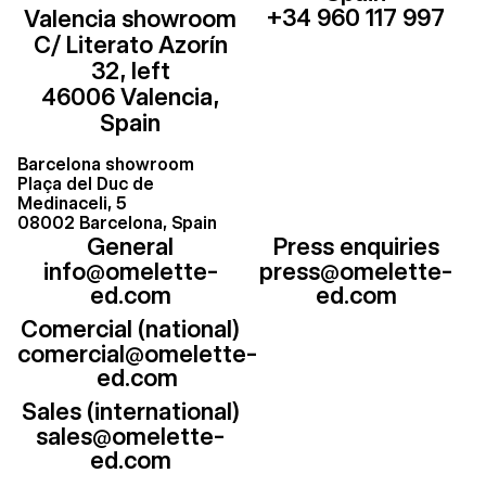
+34 960 117 997
Valencia showroom
C/ Literato Azorín
32, left
46006 Valencia,
Spain
Barcelona showroom
Plaça del Duc de
Medinaceli, 5
08002 Barcelona, Spain
General
Press enquiries
info@omelette-
press@omelette-
ed.com
ed.com
Comercial (national)
comercial@omelette-
ed.com
Sales (international)
sales@omelette-
ed.com