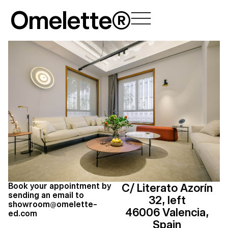
Skip
Omelette®
to
content
Book your appointment by
C/ Literato Azorín
sending an email to
32, left
showroom@omelette-
46006 Valencia,
ed.com
Spain