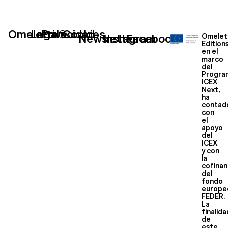
Omelette®
Legal
Privacidad
Cookies
Newsletter
Instagram
Facebook
Omelet
Edition
en el
marco
del
Progra
ICEX
Next,
ha
contad
con
el
apoyo
del
ICEX
y con
la
cofinan
del
fondo
europe
FEDER.
La
finalid
de
este