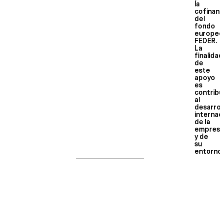
la
cofinan
del
fondo
europe
FEDER.
La
finalid
de
este
apoyo
es
contrib
al
desarro
interna
de la
empres
y de
su
entorn