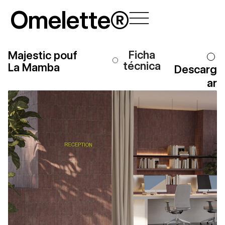
Ir
Omelette®
al
contenido
Ficha
Majestic pouf
técnica
La Mamba
Descarg
ar