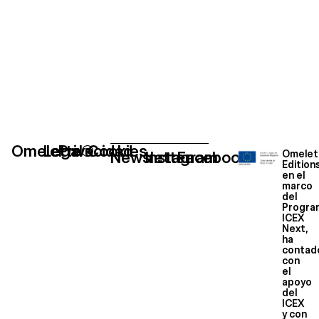
Omelette®
Legal
Privacidad
Cookies
Newsletter
Instagram
Facebook
Omelet
Edition
en el
marco
del
Progra
ICEX
Next,
ha
contad
con
el
apoyo
del
ICEX
y con