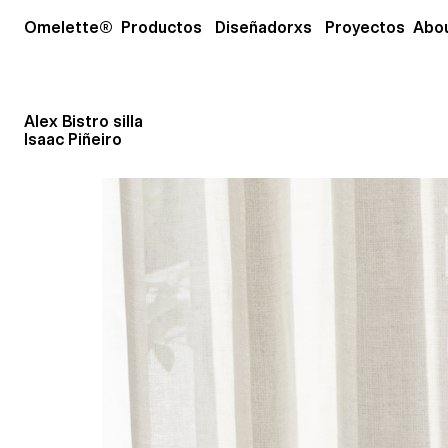
Ir
Open Productos
Open Diseñador
Omelette®
Productos
Diseñadorxs
Proyectos
Abo
al
contenido
Alex Bistro silla
Isaac Piñeiro