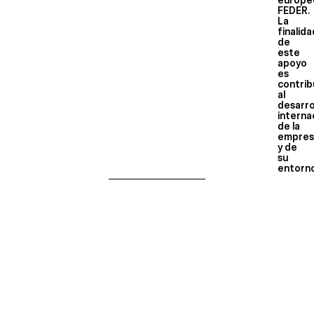
europe
FEDER.
La
finalid
de
este
apoyo
es
contrib
al
desarro
interna
de la
empres
y de
su
entorn