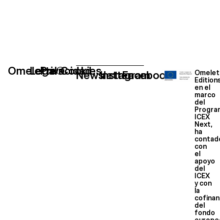
Omelette®
Legal
Privacidad
Cookies
Newsletter
Instagram
Facebook
Omelet
Edition
en el
marco
del
Progra
ICEX
Next,
ha
contad
con
el
apoyo
del
ICEX
y con
la
cofinan
del
fondo