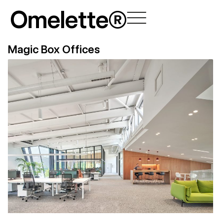
Skip
Omelette®
to
content
Magic Box Offices