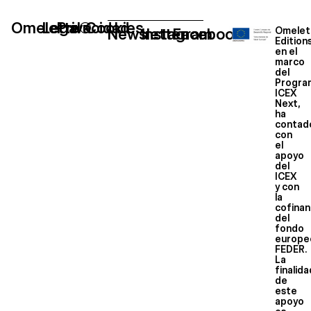
Omelette®
Legal
Privacidad
Cookies
Newsletter
Instagram
Facebook
Omelet
Edition
en el
marco
del
Progra
ICEX
Next,
ha
contad
con
el
apoyo
del
ICEX
y con
la
cofinan
del
fondo
europe
FEDER.
La
finalid
de
este
apoyo