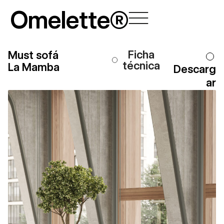
Ir
Omelette®
al
contenido
Ficha
Must sofá
técnica
La Mamba
Descarg
ar