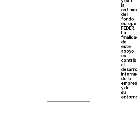
y con
la
cofinan
del
fondo
europe
FEDER.
La
finalid
de
este
apoyo
es
contrib
al
desarro
interna
de la
empres
y de
su
entorn