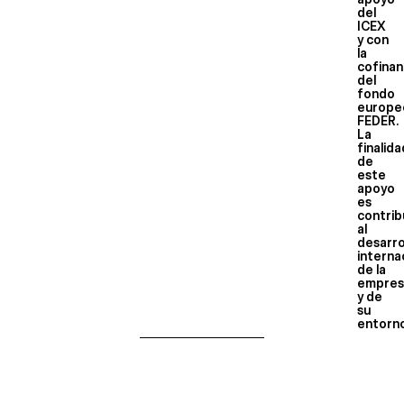
del
ICEX
y con
la
cofinan
del
fondo
europe
FEDER.
La
finalid
de
este
apoyo
es
contrib
al
desarro
interna
de la
empres
y de
su
entorn