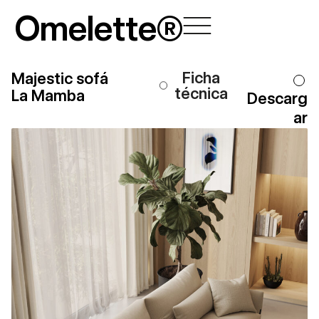
Ir
Omelette®
al
contenido
Ficha
Majestic sofá
técnica
La Mamba
Descarg
ar