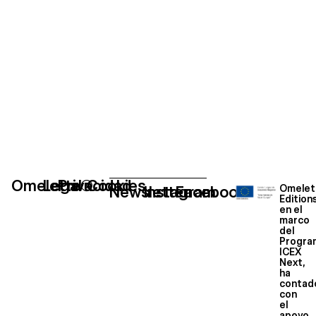
Omelette®
Legal
Privacidad
Cookies
Newsletter
Instagram
Facebook
Omelet
Edition
en el
marco
del
Progra
ICEX
Next,
ha
contad
con
el
apoyo