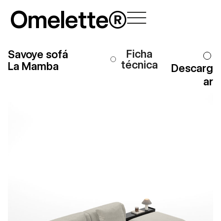
Ir
Omelette®
al
contenido
Ficha
Savoye sofá
técnica
La Mamba
Descarg
ar