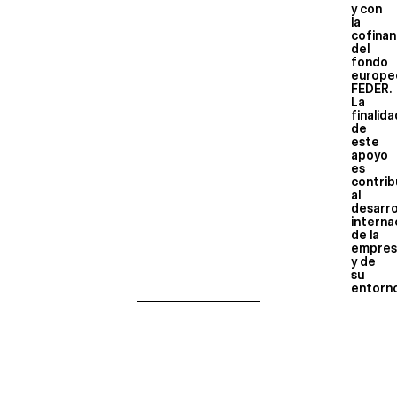
y con
la
cofinan
del
fondo
europe
FEDER.
La
finalid
de
este
apoyo
es
contrib
al
desarro
interna
de la
empres
y de
su
entorn