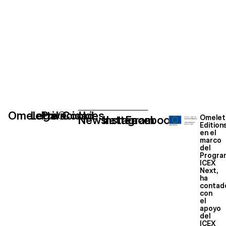
Omelette®
Legal
Privacidad
Cookies
Newsletter
Instagram
Facebook
Omelet
Edition
en el
marco
del
Progra
ICEX
Next,
ha
contad
con
el
apoyo
del
ICEX